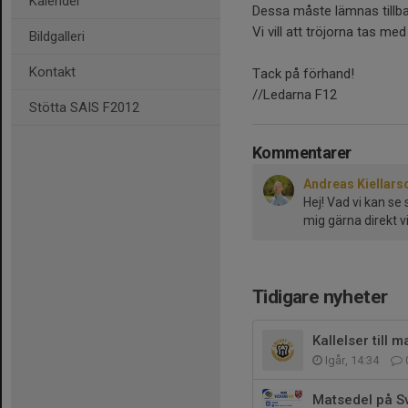
Kalender
Dessa måste lämnas tillbak
Vi vill att tröjorna tas me
Bildgalleri
Kontakt
Tack på förhand!
//Ledarna F12
Stötta SAIS F2012
Kommentarer
Andreas Kiellars
Hej! Vad vi kan se
mig gärna direkt 
Tidigare nyheter
Kallelser till
Igår, 14:34
Matsedel på S