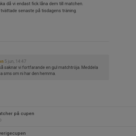
a då vi endast fick låna dem till matchen.
d tvättade senaste på tisdagens träning.
on
5 jun, 14:47
 så saknar vi fortfarande en gul matchtröja. Meddela
via sms om ni har den hemma.
 matcher på cupen
0
verigecupen