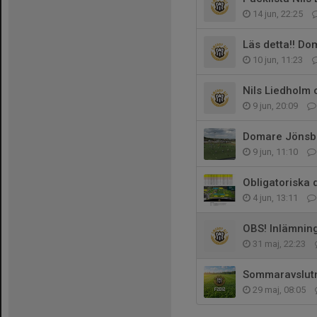
14 jun, 22:25
Läs detta!! D
10 jun, 11:23
Nils Liedholm
9 jun, 20:09
Domare Jönsbe
9 jun, 11:10
Obligatoriska 
4 jun, 13:11
OBS! Inlämning
31 maj, 22:23
Sommaravslutn
29 maj, 08:05