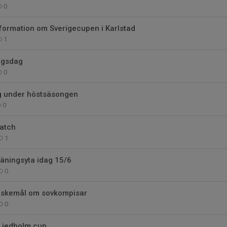
0
formation om Sverigecupen i Karlstad
1
ngsdag
0
g under höstsäsongen
0
match
1
äningsyta idag 15/6
0
nskemål om sovkompisar
0
 Liedholm cup