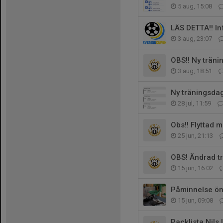
5 aug, 15:08
LÄS DETTA!! In
3 aug, 23:07
OBS!! Ny träni
3 aug, 18:51
Ny träningsda
28 jul, 11:59
Obs!! Flyttad 
25 jun, 21:13
OBS! Ändrad tr
15 jun, 16:02
Påminnelse ö
15 jun, 09:08
Packlista Nils