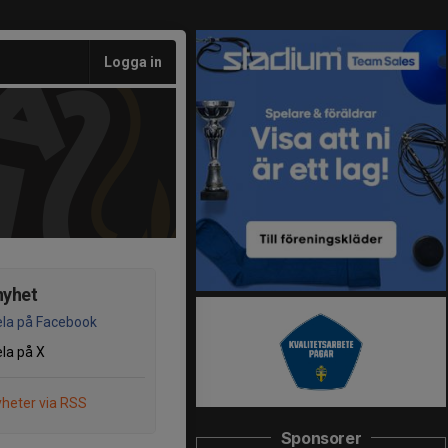
Logga in
nyhet
la på Facebook
la på X
heter via RSS
Sponsorer