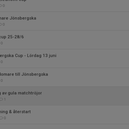
0
omare Jönsbergska
0
 cup 25-28/6
0
rgska Cup - Lördag 13 juni
0
domare till Jönsbergska
0
 av gula matchtröjor
1
ing & återstart
0