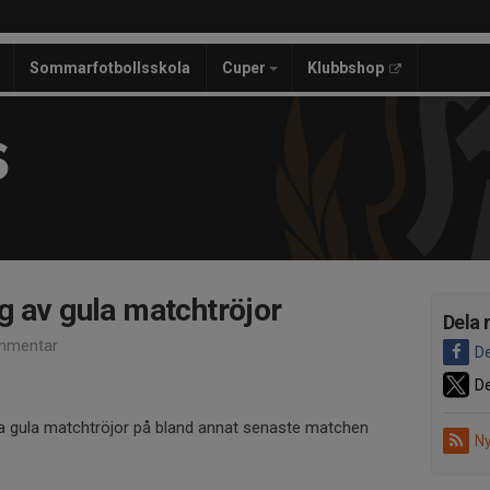
Sommarfotbollsskola
Cuper
Klubbshop
S
g av gula matchtröjor
Dela 
mmentar
De
De
na gula matchtröjor på bland annat senaste matchen
Ny