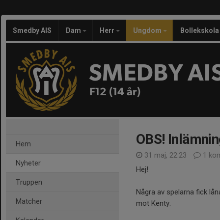
Smedby AIS
Dam
Herr
Ungdom
Bollekskola
SMEDBY AI
F12 (14 år)
OBS! Inlämnin
Hem
31 maj, 22:23
1 ko
Nyheter
Hej!
Truppen
Några av spelarna fick lå
Matcher
mot Kenty.