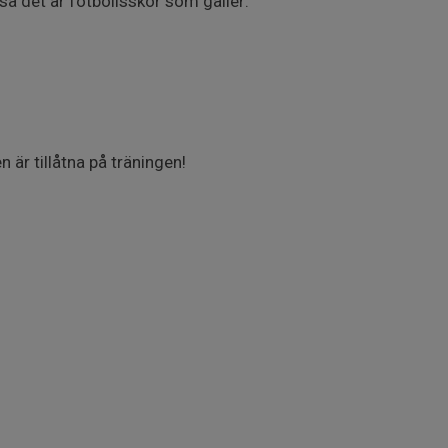
så det är fotbollsskor som gäller.
är tillåtna på träningen!