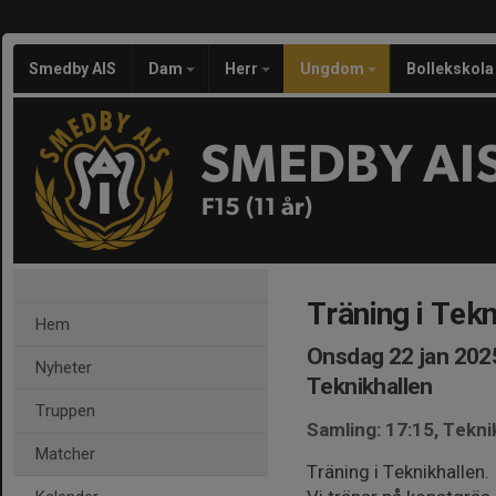
Smedby AIS
Dam
Herr
Ungdom
Bollekskola
SMEDBY AI
F15 (11 år)
Träning i Tekn
Hem
Onsdag 22 jan 2025
Nyheter
Teknikhallen
Truppen
Samling: 17:15, Tekni
Matcher
Träning i Teknikhallen.