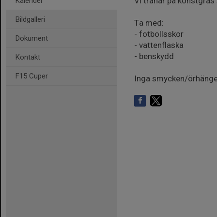
Vi tränar på konstgräs 
Kalender
Bildgalleri
Ta med:
- fotbollsskor
Dokument
- vattenflaska
- benskydd
Kontakt
F15 Cuper
Inga smycken/örhängen 