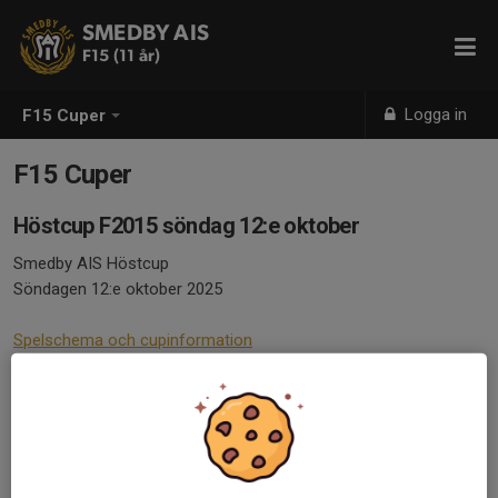
SMEDBY AIS
F15 (11 år)
Logga in
F15 Cuper
F15 Cuper
Höstcup F2015 söndag 12:e oktober
Smedby AIS Höstcup
Söndagen 12:e oktober 2025
Spelschema och cupinformation
Sommarcup F2015 9:e augusti
Smedby AIS F13 Sommarcup
Lördagen 9:e augusti 2025