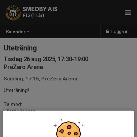
SMEDBY AIS
F15 (11 år)
Logga in
Kalender
Uteträning
Tisdag 26 aug 2025, 17:30-19:00
PreZero Arena
Samling: 17:15, PreZero Arena
Uteträning!
Ta med:
- fotbollsskor
- benskydd
- vattenflaska
- kläder efter väder