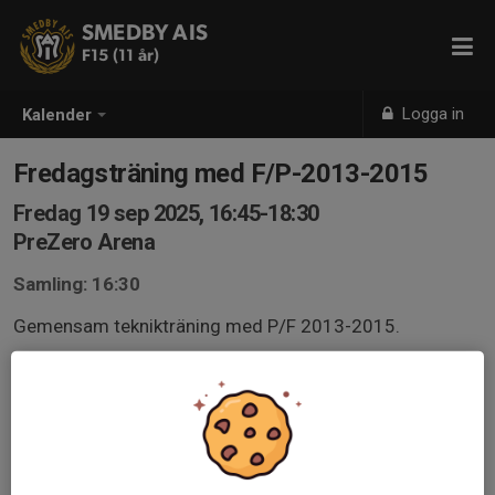
SMEDBY AIS
F15 (11 år)
Logga in
Kalender
Fredagsträning med F/P-2013-2015
Fredag 19 sep 2025, 16:45-18:30
PreZero Arena
Samling: 16:30
Gemensam teknikträning med P/F 2013-2015.