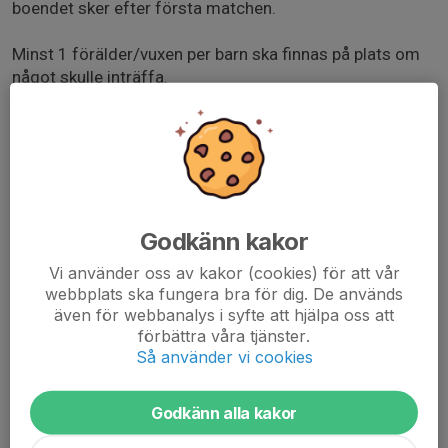
boendet sker efter första matchen.
Minst 1 förälder/vuxen per barn ska finnas på plats om
något skulle inträffa.
Spelschema: https://olandscup.se/
Mer detaljerad planering och packlista kommer inom
kort!
Godkänn kakor
Mvh Ledarna i F15
Vi använder oss av kakor (cookies) för att vår
olandscup.se/start
webbplats ska fungera bra för dig. De används
även för webbanalys i syfte att hjälpa oss att
förbättra våra tjänster.
Så använder vi cookies
Endast kallade kan anmäla sig till aktiviteten. 33 personer är
kallade.
Godkänn alla kakor
Logga in här