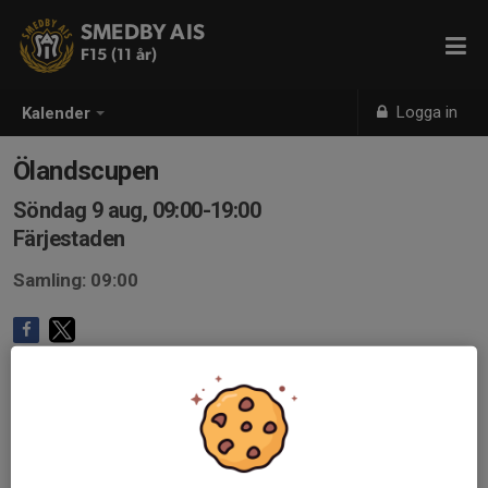
SMEDBY AIS
F15 (11 år)
Logga in
Kalender
Ölandscupen
Söndag 9 aug, 09:00-19:00
Färjestaden
Samling: 09:00