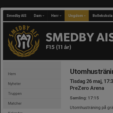
Smedby AIS
Dam
Herr
Ungdom
Bollekskola
SMEDBY AI
F15 (11 år)
Utomhusträni
Hem
Tisdag 26 maj, 17:
Nyheter
PreZero Arena
Truppen
Samling: 17:15
Matcher
Utomhusträning på grä