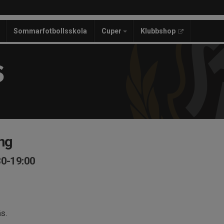
Sommarfotbollsskola
Cuper
Klubbshop
S
ng
30-19:00
s.