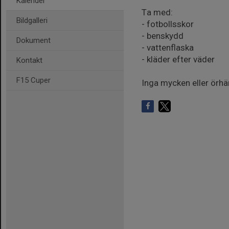
Kalender
Ta med:
Bildgalleri
- fotbollsskor
- benskydd
Dokument
- vattenflaska
- kläder efter väder
Kontakt
F15 Cuper
Inga mycken eller örhän