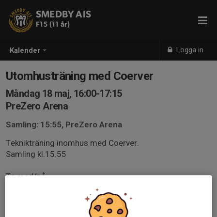
SMEDBY AIS
F15 (11 år)
Logga in
Kalender
Utomhusträning med Coerver
Måndag 18 maj, 16:00-17:15
PreZero Arena
Samling: 15:55, PreZero Arena
Teknikträning inomhus med Coerver.
Samling kl.15.55
Ta med/på:
- träningskläder efter väder
- fotbollsskor
- vattenflaska