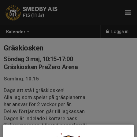
SMEDBY AIS
F15 (11 år)
Logga in
Kalender
Gräskiosken
Söndag 3 maj, 10:15-17:00
Gräskiosken PreZero Arena
Samling: 10:15
Dags att stå i gräskiosken!
Alla lag som spelar på gräsplanerna
har ansvar för 2 veckor per år.
Del av förtjänsten går till lagkassan
Dagen är indelade i kortare pass.
Två vuxna/pass. Minst 1 pass/familj
Kommentera vilken tid ni vill stå.