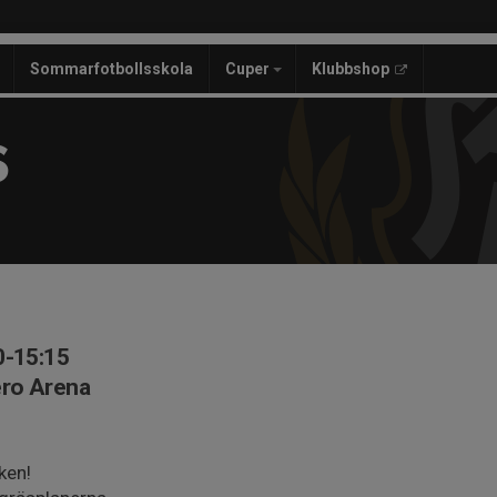
Sommarfotbollsskola
Cuper
Klubbshop
S
0-15:15
ero Arena
ken!