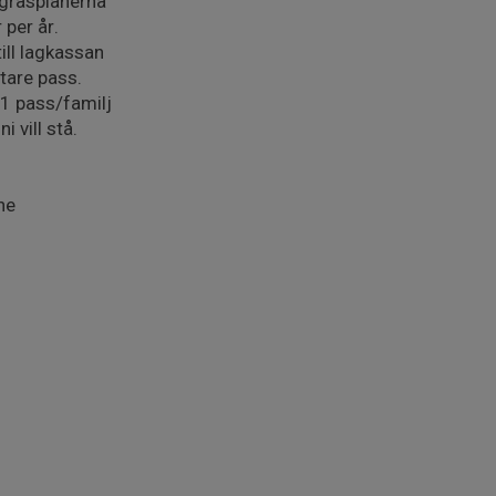
 gräsplanerna
 per år.
till lagkassan
tare pass.
1 pass/familj
 vill stå.
ne