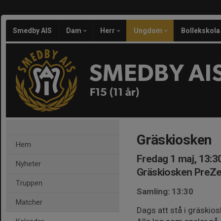
Smedby AIS
Dam
Herr
Ungdom
Bollekskola
SMEDBY AI
F15 (11 år)
Gräskiosken
Hem
Fredag 1 maj, 13:3
Nyheter
Gräskiosken PreZ
Truppen
Samling: 13:30
Matcher
Dags att stå i gräskios