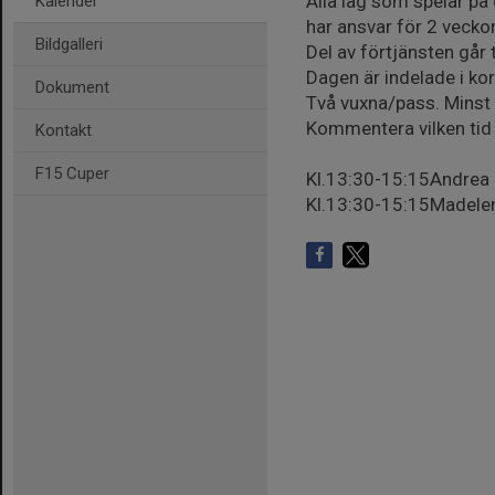
Alla lag som spelar på
Kalender
har ansvar för 2 veckor
Bildgalleri
Del av förtjänsten går 
Dagen är indelade i kor
Dokument
Två vuxna/pass. Minst 
Kommentera vilken tid ni
Kontakt
F15 Cuper
Kl.13:30-15:15Andrea
Kl.13:30-15:15Madele