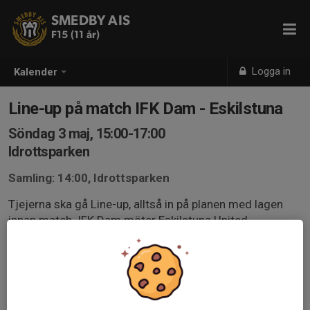
SMEDBY AIS
F15 (11 år)
Logga in
Kalender
Line-up på match IFK Dam - Eskilstuna
Söndag 3 maj, 15:00-17:00
Idrottsparken
Samling: 14:00, Idrottsparken
Tjejerna ska gå Line-up, alltså in på planen med lagen
innan match. IFK Dam möter Eskilstuna United.
Mer info kommer på SMS.