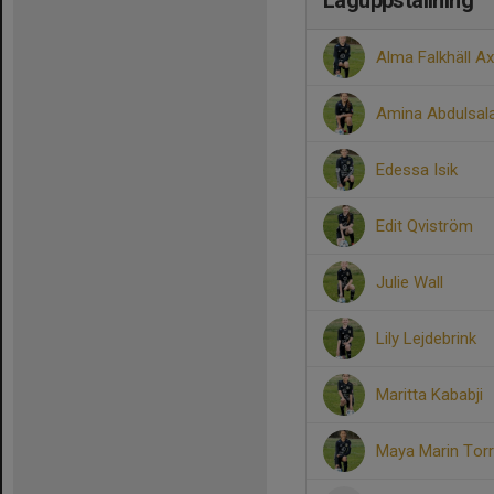
Laguppställning
Alma Falkhäll A
Amina Abdulsala
Edessa Isik
Edit Qviström
Julie Wall
Lily Lejdebrink
Maritta Kababji
Maya Marin Torr