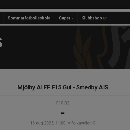
Sommarfotbollsskola
Cuper
Klubbshop
S
Mjölby AI FF F15 Gul - Smedby AIS
F10 B2
-
16 aug 2025, 11:00, Vifolkavallen C