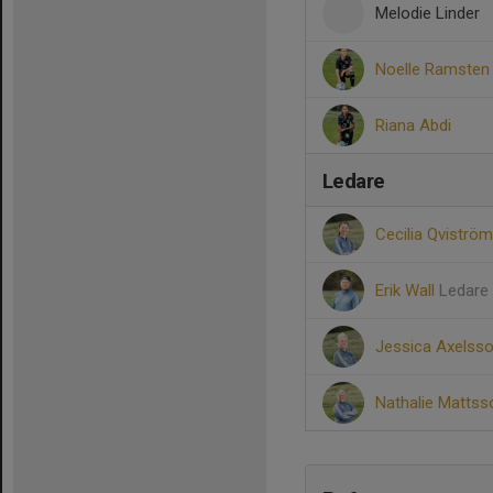
Melodie Linder
Noelle Ramsten
Riana Abdi
Ledare
Cecilia Qviströ
Erik Wall
Ledare
Jessica Axelss
Nathalie Matts