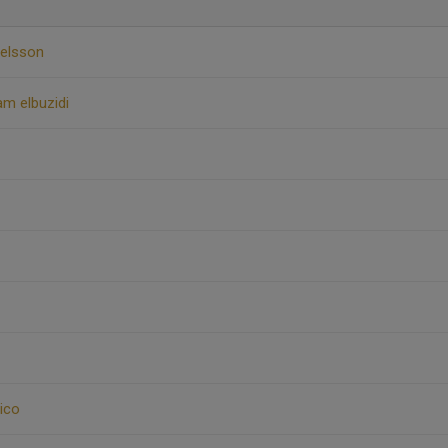
xelsson
m elbuzidi
ico