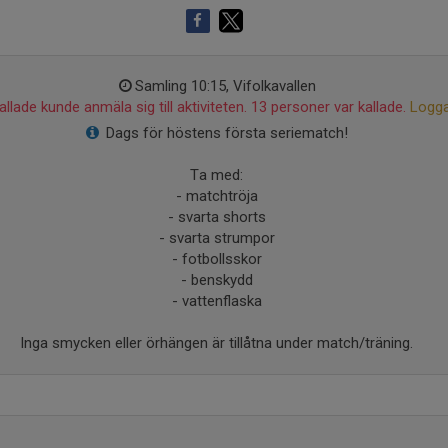
Samling 10:15, Vifolkavallen
llade kunde anmäla sig till aktiviteten. 13 personer var kallade.
Logga
Dags för höstens första seriematch!
Ta med:
- matchtröja
- svarta shorts
- svarta strumpor
- fotbollsskor
- benskydd
- vattenflaska
Inga smycken eller örhängen är tillåtna under match/träning.