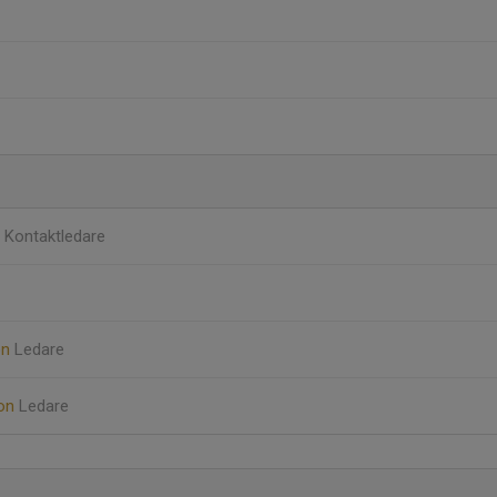
m
Kontaktledare
on
Ledare
son
Ledare