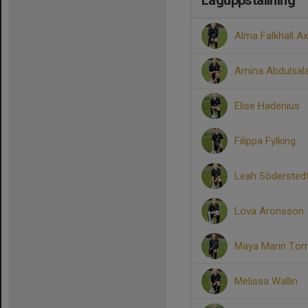
Laguppställning
Alma Falkhäll A
Amina Abdulsala
Elise Hadenius
Filippa Fylking
Leah Södersted
Lova Aronsson
Maya Marin Torr
Melissa Wallin