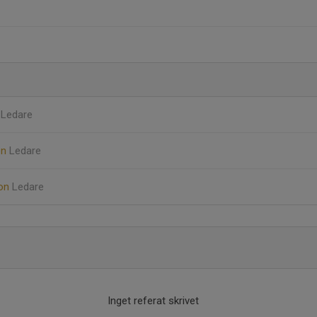
s
Ledare
on
Ledare
son
Ledare
Inget referat skrivet