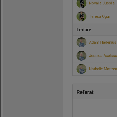
Novalie Jussila
Teresa Ogur
Ledare
Adam Hadeniu
Jessica Axelss
Nathalie Matts
Referat