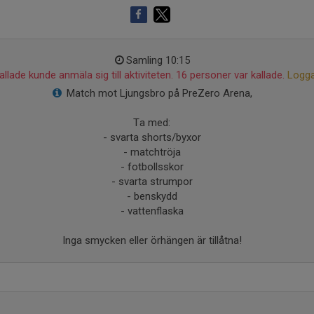
Samling 10:15
llade kunde anmäla sig till aktiviteten. 16 personer var kallade.
Logga
Match mot Ljungsbro på PreZero Arena,
Ta med:
- svarta shorts/byxor
- matchtröja
- fotbollsskor
- svarta strumpor
- benskydd
- vattenflaska
Inga smycken eller örhängen är tillåtna!