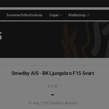
Sommarfotbollsskola
Cuper
Klubbshop
S
Smedby AIS - BK Ljungsbro F15 Svart
F11 B
-
31 maj, 11:00, PreZero Arena D