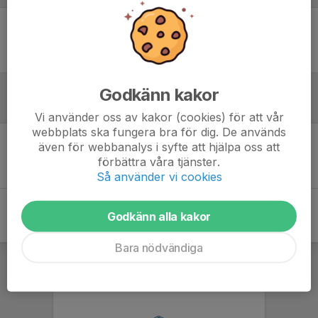
Ingen uppställning ifylld
Godkänn kakor
Inför match
Vi använder oss av kakor (cookies) för att vår
webbplats ska fungera bra för dig. De används
även för webbanalys i syfte att hjälpa oss att
Inget skrivet
förbättra våra tjänster.
Så använder vi cookies
Godkänn alla kakor
Bara nödvändiga