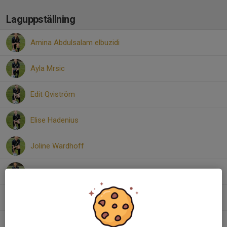
Laguppställning
Amina Abdulsalam elbuzidi
Ayla Mrsic
Edit Qviström
Elise Hadenius
Joline Wardhoff
Maya Marin Torrico
Mikayella Hanna
Noelle Ramsten