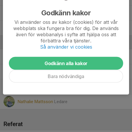
Godkänn kakor
Olivia Djerf
Vi använder oss av kakor (cookies) för att vår
webbplats ska fungera bra för dig. De används
Teresa Ogur
även för webbanalys i syfte att hjälpa oss att
förbättra våra tjänster.
Ledare
Så använder vi cookies
Adam Hadenius
Ledare
Godkänn alla kakor
Cecilia Qviström
Kontaktledare
Bara nödvändiga
Mesut Ogur
Ledare
Nathalie Mattsson
Ledare
Referat