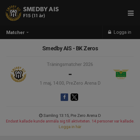
SMEDBY AIS
F15 (11 år)
Logga in
Matcher
Smedby AIS - BK Zeros
Träningsmatcher 2026
-
1 maj, 14:00, PreZero Arena D
Samling 13:15, Pre Zero Arena D
Endast kallade kunde anmäla sig till aktiviteten. 14 personer var kallade.
Logga in här