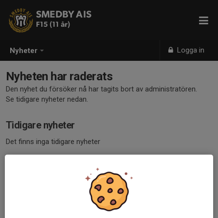
SMEDBY AIS
F15 (11 år)
Logga in
Nyheter
Nyheten har raderats
Den nyhet du försöker nå har tagits bort av administratören.
Se tidigare nyheter nedan.
Tidigare nyheter
Det finns inga tidigare nyheter