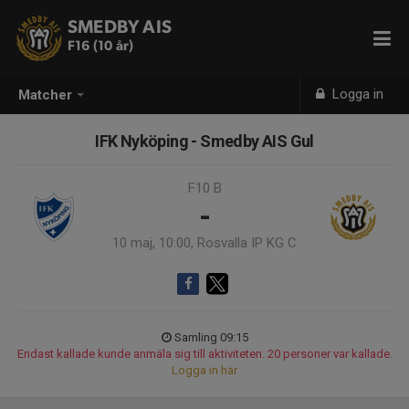
SMEDBY AIS
F16 (10 år)
Logga in
Matcher
IFK Nyköping - Smedby AIS Gul
F10 B
-
10 maj, 10:00, Rosvalla IP KG C
Samling 09:15
Endast kallade kunde anmäla sig till aktiviteten. 20 personer var kallade.
Logga in här