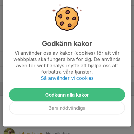
Noelle Ido
Olivia Broweus
Godkänn kakor
Sally Grip
Vi använder oss av kakor (cookies) för att vår
webbplats ska fungera bra för dig. De används
Vera Rostedt
även för webbanalys i syfte att hjälpa oss att
förbättra våra tjänster.
Yara Al Mohamad
Så använder vi cookies
Ledare
Godkänn alla kakor
Adam Rostedt
Ledare
Bara nödvändiga
Christine Lindqvist
Ledare
Johan Tavast
Huvudledare