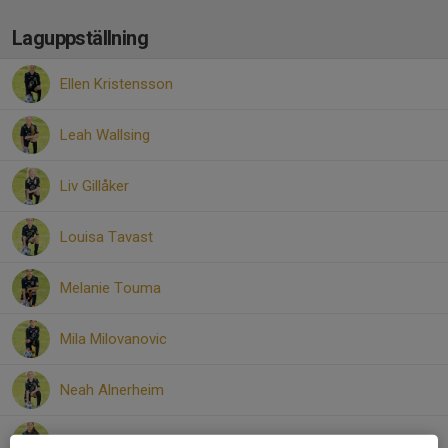
Laguppställning
Ellen Kristensson
Leah Wallsing
Liv Gillåker
Louisa Tavast
Melanie Touma
Mila Milovanovic
Neah Alnerheim
Noelia Kassyousef