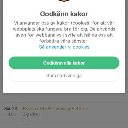
-
Godkänn kakor
Sön 16
Rimforsa IF F15/16 - Smedby AIS Gul 2
00:00
Rimaster Arena
Vi använder oss av kakor (cookies) för att vår
-
webbplats ska fungera bra för dig. De används
även för webbanalys i syfte att hjälpa oss att
Sön 16
BK Kenty F2016 - Smedby AIS Gul
förbättra våra tjänster.
14:00
Fredriksbergs IP
Så använder vi cookies
-
Godkänn alla kakor
Lör 22
Dagsbergs IF -16 - Smedby AIS Svart
10:00
Bajdoffplanen
-
Bara nödvändiga
Sön 23
Smedby AIS Gul - Hjulsbro IK F-2016 Vit
13:00
PreZero Arena D
-
Sön 23
BK Zeros F16 Vit - Smedby AIS Gul 2
14:00
Z-parken
-