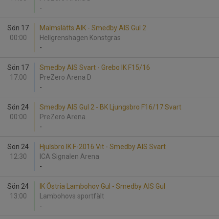
-
Sön 17
Malmslätts AIK - Smedby AIS Gul 2
00:00
Hellgrenshagen Konstgräs
-
Sön 17
Smedby AIS Svart - Grebo IK F15/16
17:00
PreZero Arena D
-
Sön 24
Smedby AIS Gul 2 - BK Ljungsbro F16/17 Svart
00:00
PreZero Arena
-
Sön 24
Hjulsbro IK F-2016 Vit - Smedby AIS Svart
12:30
ICA Signalen Arena
-
Sön 24
IK Östria Lambohov Gul - Smedby AIS Gul
13:00
Lambohovs sportfält
-