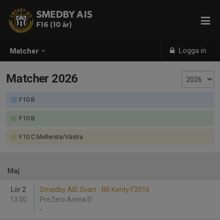
SMEDBY AIS
F16 (10 år)
Logga in
Matcher
Matcher 2026
F10 B
F10 B
F10 C Mellersta/Västra
Maj
Lör 2
Smedby AIS Svart - BK Kenty F2016
13:00
PreZero Arena D
-