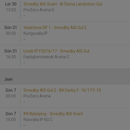
Lör 30
Smedby AIS Svart - IK Östria Lambohov Gul
13:00
PreZero Arena D
-
Sön 31
Vadstena GIF 1 - Smedby AIS Gul 2
00:00
Kungsvalla IP
-
Sön 31
Lindö FF F2016/17 - Smedby AIS Gul
16:30
Fastighetsteknik Arena C
-
Juni
Sön 7
Smedby AIS Gul 2 - BK Derby F- 16/17 F-10
00:00
PreZero Arena
-
Sön 7
IFK Nyköping - Smedby AIS Svart
10:00
Rosvalla IP KG C
-