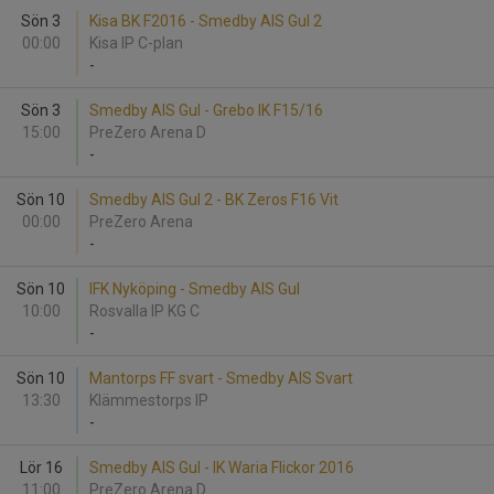
Sön 3
Kisa BK F2016 - Smedby AIS Gul 2
00:00
Kisa IP C-plan
-
Sön 3
Smedby AIS Gul - Grebo IK F15/16
15:00
PreZero Arena D
-
Sön 10
Smedby AIS Gul 2 - BK Zeros F16 Vit
00:00
PreZero Arena
-
Sön 10
IFK Nyköping - Smedby AIS Gul
10:00
Rosvalla IP KG C
-
Sön 10
Mantorps FF svart - Smedby AIS Svart
13:30
Klämmestorps IP
-
Lör 16
Smedby AIS Gul - IK Waria Flickor 2016
11:00
PreZero Arena D