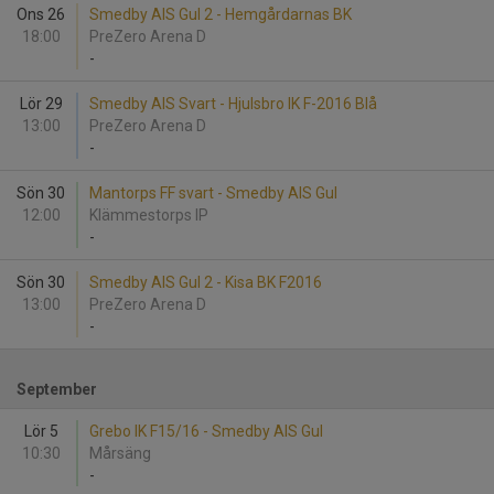
Ons 26
Smedby AIS Gul 2 - Hemgårdarnas BK
18:00
PreZero Arena D
-
Lör 29
Smedby AIS Svart - Hjulsbro IK F-2016 Blå
13:00
PreZero Arena D
-
Sön 30
Mantorps FF svart - Smedby AIS Gul
12:00
Klämmestorps IP
-
Sön 30
Smedby AIS Gul 2 - Kisa BK F2016
13:00
PreZero Arena D
-
September
Lör 5
Grebo IK F15/16 - Smedby AIS Gul
10:30
Mårsäng
-