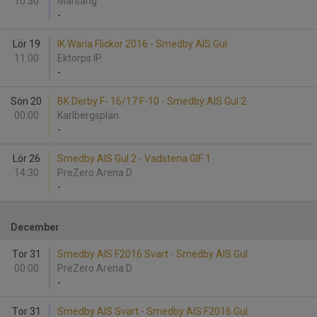
10:30
Mårsäng
-
Lör 19
IK Waria Flickor 2016 - Smedby AIS Gul
11:00
Ektorps IP
-
Sön 20
BK Derby F- 16/17 F-10 - Smedby AIS Gul 2
00:00
Karlbergsplan
-
Lör 26
Smedby AIS Gul 2 - Vadstena GIF 1
14:30
PreZero Arena D
-
December
Tor 31
Smedby AIS F2016 Svart - Smedby AIS Gul
00:00
PreZero Arena D
-
Tor 31
Smedby AIS Svart - Smedby AIS F2016 Gul