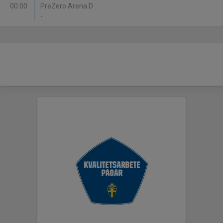
00:00
PreZero Arena D
-