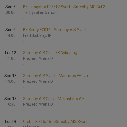
Sön 6
BK Ljungsbro F16/17 Svart - Smedby AIS Gul 2
00:00
Tellbyvallen 5 mot 5
-
Sön 6
BK Kenty F2016 - Smedby AIS Svart
14:00
Fredriksbergs IP
-
Lör 12
Smedby AIS Gul - IFK Nyköping
11:00
PreZero Arena D
-
Sön 13
Smedby AIS Svart - Mantorps FF svart
13:00
PreZero Arena D
-
Sön 13
Smedby AIS Gul 2 - Malmslätts AIK
16:30
PreZero Arena D
-
Lör 19
Grebo IK F15/16 - Smedby AIS Svart