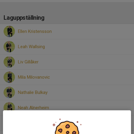
Laguppställning
Ellen Kristensson
Leah Wallsing
Liv Gillåker
Mila Milovanovic
Nathalie Bulkay
Neah Alnerheim
Noelia Kassyousef