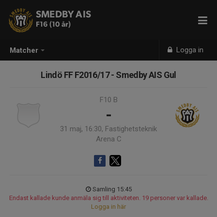
SMEDBY AIS
F16 (10 år)
Logga in
Matcher
Lindö FF F2016/17 - Smedby AIS Gul
F10 B
-
31 maj, 16:30, Fastighetsteknik
Arena C
Samling 15:45
Endast kallade kunde anmäla sig till aktiviteten. 19 personer var kallade.
Logga in här