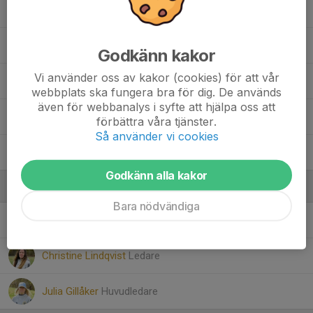
Noelle Ido
Olivia Broweus
Godkänn kakor
Vi använder oss av kakor (cookies) för att vår
Sally Grip
webbplats ska fungera bra för dig. De används
även för webbanalys i syfte att hjälpa oss att
Vera Rostedt
förbättra våra tjänster.
Så använder vi cookies
Yara Al Mohamad
Godkänn alla kakor
Ledare
Bara nödvändiga
Adam Rostedt
Ledare
Christine Lindqvist
Ledare
Julia Gillåker
Huvudledare