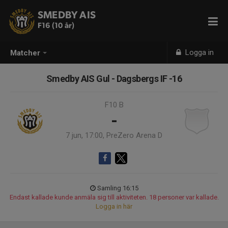
SMEDBY AIS
F16 (10 år)
Logga in
Matcher
Smedby AIS Gul - Dagsbergs IF -16
F10 B
-
7 jun, 17:00, PreZero Arena D
Samling 16:15
Endast kallade kunde anmäla sig till aktiviteten. 18 personer var kallade.
Logga in här