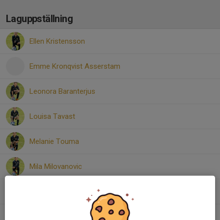
Laguppställning
Ellen Kristensson
Emme Kronqvist Asserstam
Leonora Baranterjus
Louisa Tavast
Melanie Touma
Mila Milovanovic
Neah Alnerheim
Noelia Kassyousef