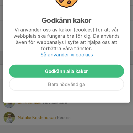
Noelle Ido
Godkänn kakor
Sally Grip
Vi använder oss av kakor (cookies) för att vår
webbplats ska fungera bra för dig. De används
även för webbanalys i syfte att hjälpa oss att
Yara Al Mohamad
förbättra våra tjänster.
Så använder vi cookies
Ledare
Godkänn alla kakor
Christine Lindqvist
Ledare
Bara nödvändiga
Johan Tavast
Huvudledare
Julia Gillåker
Huvudledare
Natalie Kristensson
Resurs