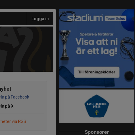
Logga in
nyhet
la på Facebook
la på X
heter via RSS
Sponsorer