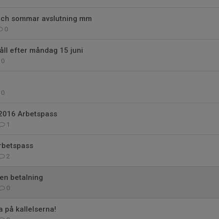
och sommar avslutning mm
0
l efter måndag 15 juni
0
0
2016 Arbetspass
1
rbetspass
2
en betalning
0
ra på kallelserna!