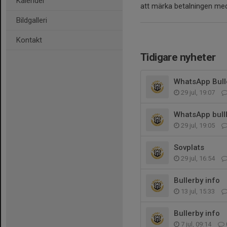
Kalender
att märka betalningen me
Bildgalleri
Kontakt
Tidigare nyheter
WhatsApp Bull
29 jul, 19:07
WhatsApp bulll
29 jul, 19:05
Sovplats
29 jul, 16:54
Bullerby info
13 jul, 15:33
Bullerby info
7 jul, 09:14