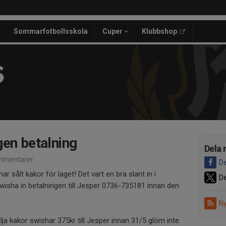
Sommarfotbollsskola
Cuper
Klubbshop
S
gen betalning
Dela 
mmentarer
De
ar sålt kakor för laget! Det vart en bra slant in i
De
wisha in betalningen till Jesper 0736-735181 innan den
Ny
lja kakor swishar 375kr till Jesper innan 31/5 glöm inte