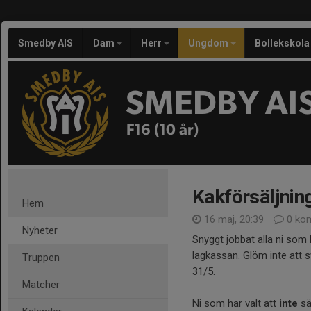
Smedby AIS
Dam
Herr
Ungdom
Bollekskola
SMEDBY AI
F16 (10 år)
Kakförsäljnin
Hem
16 maj, 20:39
0 ko
Nyheter
Snyggt jobbat alla ni som h
lagkassan. Glöm inte att s
Truppen
31/5.
Matcher
Ni som har valt att
inte
sä