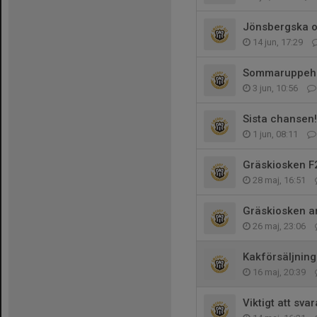
Jönsbergska 
14 jun, 17:29
Sommaruppehål
3 jun, 10:56
Sista chansen!
1 jun, 08:11
Gräskiosken F
28 maj, 16:51
Gräskiosken a
26 maj, 23:06
Kakförsäljning
16 maj, 20:39
Viktigt att sva