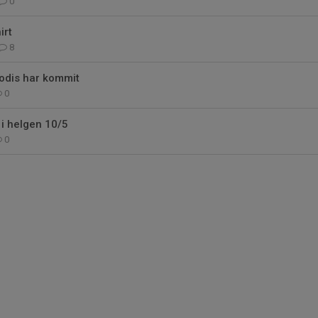
0
irt
8
odis har kommit
0
i helgen 10/5
0