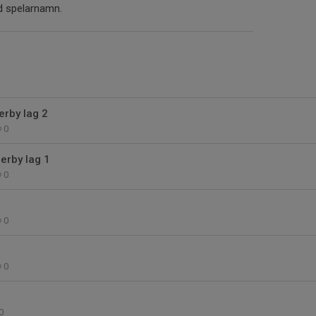
d spelarnamn.
erby lag 2
0
erby lag 1
0
0
0
0