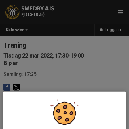
SMEDBY AIS
FJ (15-19 år)
Logga in
Kalender
Träning
Tisdag 22 mar 2022, 17:30-19:00
B plan
Samling: 17:25