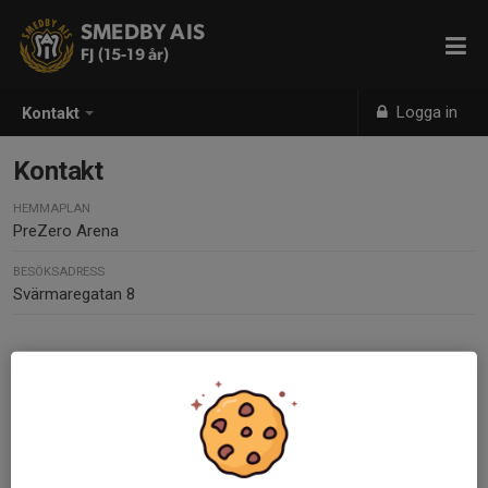
SMEDBY AIS
FJ (15-19 år)
Logga in
Kontakt
Kontakt
HEMMAPLAN
PreZero Arena
BESÖKSADRESS
Svärmaregatan 8
Kontaktpersoner
Sara Hägerström
Kontaktledare