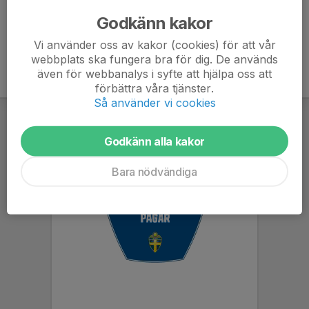
070-897 55 92
sara.hagerstrom@hotmail.se
Godkänn kakor
Vi använder oss av kakor (cookies) för att vår
webbplats ska fungera bra för dig. De används
även för webbanalys i syfte att hjälpa oss att
förbättra våra tjänster.
Så använder vi cookies
Godkänn alla kakor
Bara nödvändiga