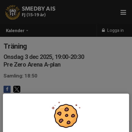
SMEDBY AIS
FJ (15-19 år)
Logga in
Kalender
Träning
Onsdag 3 dec 2025, 19:00-20:30
Pre Zero Arena A-plan
Samling: 18:50