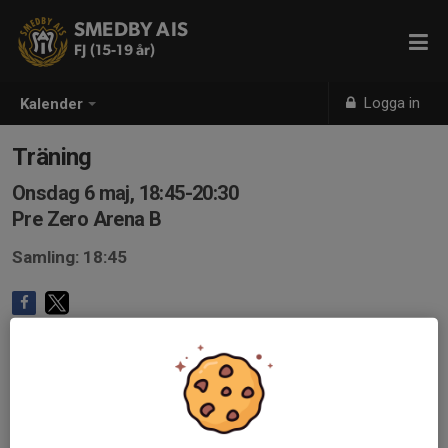
SMEDBY AIS
FJ (15-19 år)
Logga in
Kalender
Träning
Onsdag 6 maj, 18:45-20:30
Pre Zero Arena B
Samling: 18:45