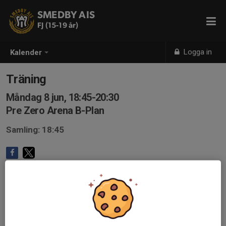
SMEDBY AIS
FJ (15-19 år)
Logga in
Kalender
Träning
Måndag 8 jun, 18:45-20:30
Pre Zero Arena B-Plan
Samling: 18:45