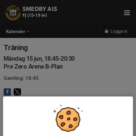
SMEDBY AIS
FJ (15-19 år)
Logga in
Kalender
Träning
Måndag 15 jun, 18:45-20:30
Pre Zero Arena B-Plan
Samling: 18:45