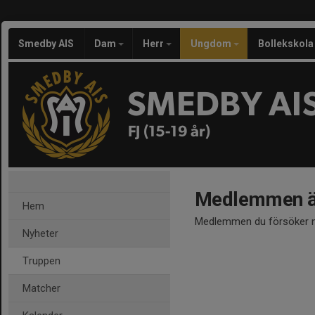
Smedby AIS
Dam
Herr
Ungdom
Bollekskola
SMEDBY AI
FJ (15-19 år)
Medlemmen är
Hem
Medlemmen du försöker nå
Nyheter
Truppen
Matcher