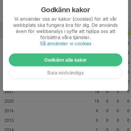
Godkänn kakor
Vi använder oss av kakor (cookies) för att vår
webbplats ska fungera bra för dig. De används
även för webbanalys i syfte att hjälpa oss att
ALLA SERIER
ALLA ÅR
förbättra våra tjänster.
Så använder vi cookies
2026
9
9
0
0
2025
29
18
3
0
Godkänn alla kakor
2024
24
0
0
0
Bara nödvändiga
2023
19
0
0
0
2022
21
0
0
0
2021
18
0
0
0
2020
16
0
0
0
2016
4
0
0
0
2015
9
0
0
0
2014
1
0
0
0