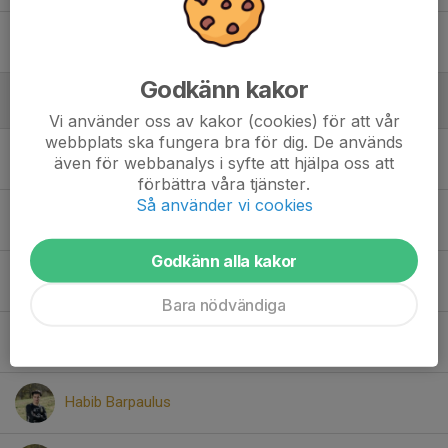
Vincent Lundin
Godkänn kakor
Mittfältare
Vi använder oss av kakor (cookies) för att vår
webbplats ska fungera bra för dig. De används
Adrian Persson
även för webbanalys i syfte att hjälpa oss att
förbättra våra tjänster.
Så använder vi cookies
Alexander Westerberg
Godkänn alla kakor
Benjamin Iskender
Bara nödvändiga
Emil Lindström
Habib Barpaulus