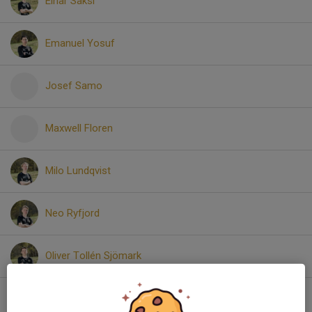
Einar Saksi
Emanuel Yosuf
Josef Samo
Maxwell Floren
Milo Lundqvist
Neo Ryfjord
Oliver Tollén Sjömark
Oscar Westerdahl