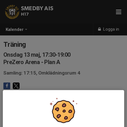
SMEDBY AIS
H17
Logga in
Kalender
Träning
Onsdag 13 maj, 17:30-19:00
PreZero Arena - Plan A
Samling: 17:15, Omklädningsrum 4