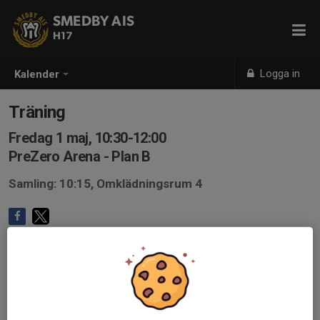
SMEDBY AIS
H17
Logga in
Kalender
Träning
Fredag 1 maj, 10:30-12:00
PreZero Arena - Plan B
Samling: 10:15, Omklädningsrum 4