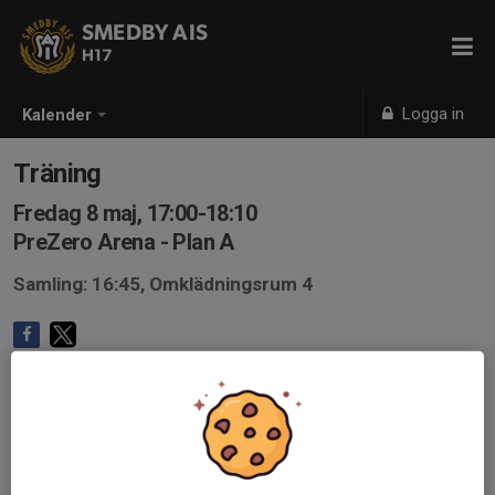
SMEDBY AIS
H17
Logga in
Kalender
Träning
Fredag 8 maj, 17:00-18:10
PreZero Arena - Plan A
Samling: 16:45, Omklädningsrum 4