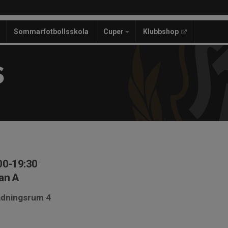
Sommarfotbollsskola
Cuper
Klubbshop
S
00-19:30
an A
ädningsrum 4