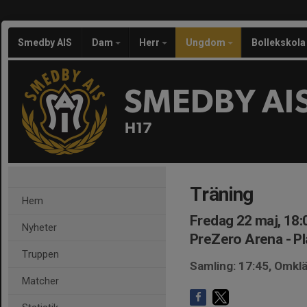
Smedby AIS
Dam
Herr
Ungdom
Bollekskola
SMEDBY AI
H17
Träning
Hem
Fredag 22 maj, 18:
Nyheter
PreZero Arena - Pl
Truppen
Samling: 17:45, Omkl
Matcher