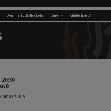
Sommarfotbollsskola
Cuper
Klubbshop
S
0-20:30
an B
ädningsrum 4