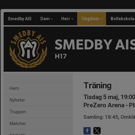
Smedby AIS
Dam
Herr
Ungdom
Bollekskola
SMEDBY AI
H17
Träning
Hem
Tisdag 5 maj, 19:0
Nyheter
PreZero Arena - Pl
Truppen
Samling: 18:45, Omkl
Matcher