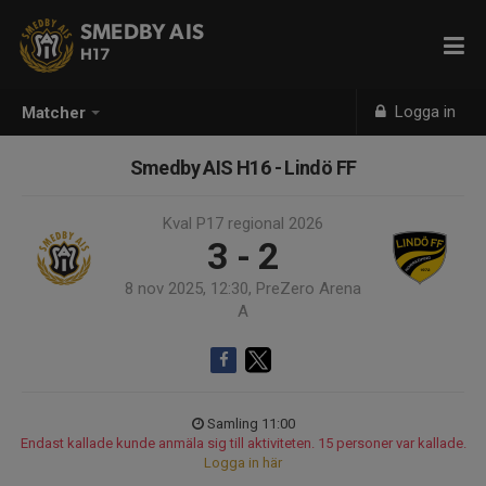
SMEDBY AIS
H17
Logga in
Matcher
Smedby AIS H16 - Lindö FF
Kval P17 regional 2026
3 - 2
8 nov 2025, 12:30, PreZero Arena
A
Samling 11:00
Endast kallade kunde anmäla sig till aktiviteten. 15 personer var kallade.
Logga in här