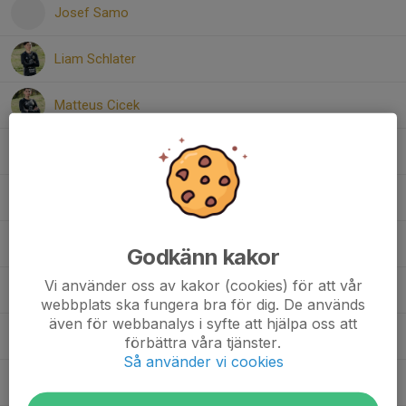
Josef Samo
Liam Schlater
Matteus Cicek
Maximus Ihrestam
Neo Ryfjord
Olle Axelsson
Godkänn kakor
Vi använder oss av kakor (cookies) för att vår
Paolo Carmona Vedlund
webbplats ska fungera bra för dig. De används
även för webbanalys i syfte att hjälpa oss att
Victor Bäckefelt
förbättra våra tjänster.
Så använder vi cookies
Viktor Johansson