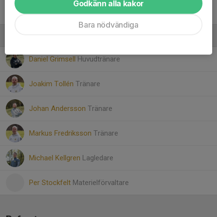
Godkänn alla kakor
Vincent Lundin
Bara nödvändiga
Ledare
Daniel Grimsell
Huvudtränare
Joakim Tollén
Tränare
Johan Andersson
Tränare
Markus Fredriksson
Tränare
Michael Kellgren
Lagledare
Per Stockfelt
Materielförvaltare