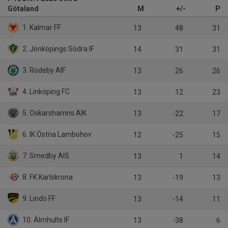
Götaland
M
+/-
P
1. Kalmar FF
13
48
31
2. Jönköpings Södra IF
14
31
31
3. Rödeby AIF
13
26
26
4. Linköping FC
13
12
23
5. Oskarshamns AIK
13
-22
17
6. IK Östria Lambohov
12
-25
15
7. Smedby AIS
13
1
14
8. FK Karlskrona
13
-19
13
9. Lindö FF
13
-14
11
10. Älmhults IF
13
-38
6