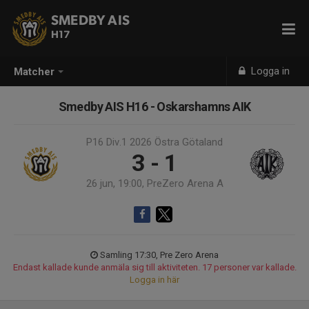
SMEDBY AIS
H17
Logga in
Matcher
Smedby AIS H16 - Oskarshamns AIK
P16 Div.1 2026 Östra Götaland
3 - 1
26 jun, 19:00, PreZero Arena A
Samling 17:30, Pre Zero Arena
Endast kallade kunde anmäla sig till aktiviteten. 17 personer var kallade.
Logga in här