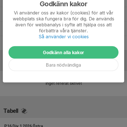
Godkänn kakor
Vi använder oss av kakor (cookies) för att vår
Johan Andersson
Tränare
webbplats ska fungera bra för dig. De används
även för webbanalys i syfte att hjälpa oss att
Markus Fredriksson
Tränare
förbättra våra tjänster.
Så använder vi cookies
Per Stockfelt
Materielförvaltare
Godkänn alla kakor
Referat
Bara nödvändiga
Inget referat skrivet
Tabell
P16 Div.1 2026 Östra