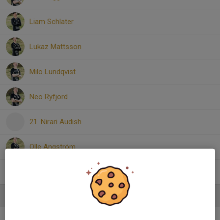
Liam Schlater
Lukaz Mattsson
Milo Lundqvist
Neo Ryfjord
21. Nirari Audish
Olle Angström
Victor Bäckefelt
Ledare
Joakim Tollén
Tränare