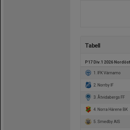
Tabell
P17 Div.1 2026 Nordös
1. IFK Värnamo
2. Norrby IF
3. Åtvidabergs FF
4. Norra Härene BK
5. Smedby AIS