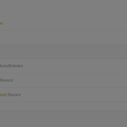
on
Huvudtränare
Resurs
sson
Resurs