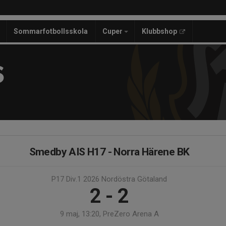
Sommarfotbollsskola
Cuper
Klubbshop
S
Smedby AIS H17 - Norra Härene BK
P17 Div.1 2026 Nordöstra Götaland
2 - 2
9 maj, 13:20, PreZero Arena A