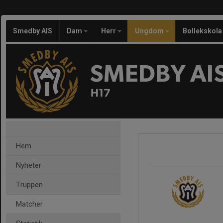
Smedby AIS
Dam
Herr
Ungdom
Bollekskola
SMEDBY AI
H17
Hem
Nyheter
Truppen
Matcher