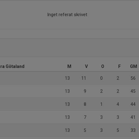
Inget referat skrivet
tra Götaland
M
V
O
F
GM
13
11
0
2
56
13
9
2
2
45
13
8
1
4
44
13
7
3
3
41
13
5
3
5
33