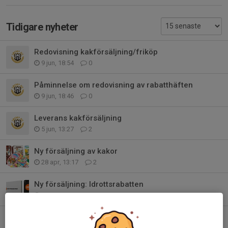
Tidigare nyheter
Redovisning kakförsäljning/friköp
9 jun, 18:54
0
Påminnelse om redovisning av rabatthäften
9 jun, 18:46
0
Leverans kakförsäljning
5 jun, 13:27
2
Ny försäljning av kakor
28 apr, 13:17
2
Ny försäljning: Idrottsrabatten
7 mar, 18:19
4
Rutin kring kioskförsäljning