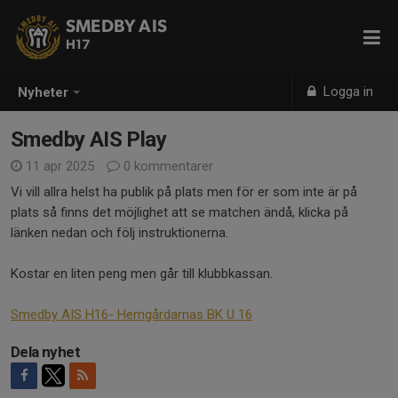
SMEDBY AIS
H17
Logga in
Nyheter
Smedby AIS Play
11 apr 2025
0 kommentarer
Vi vill allra helst ha publik på plats men för er som inte är på
plats så finns det möjlighet att se matchen ändå, klicka på
länken nedan och följ instruktionerna.
Kostar en liten peng men går till klubbkassan.
Smedby AIS H16- Hemgårdarnas BK U 16
Dela nyhet