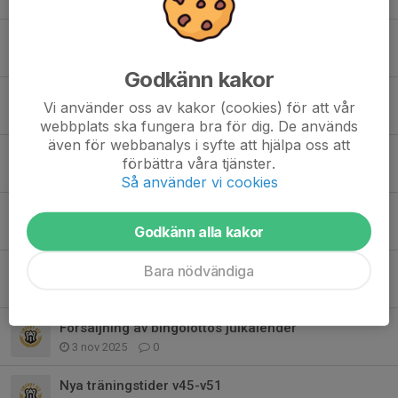
6 feb, 16:51
0
God Jul
24 dec 2025
0
Godkänn kakor
Bingolotter redovisning
Vi använder oss av kakor (cookies) för att vår
16 dec 2025
0
webbplats ska fungera bra för dig. De används
även för webbanalys i syfte att hjälpa oss att
Bingolotter till uppesittarkvällen 23/12
förbättra våra tjänster.
25 nov 2025
2
Så använder vi cookies
Status kring betalning av försäljningar av rabatthäften/julkalendrar
Godkänn alla kakor
19 nov 2025
0
Betalningspåminnelse rabatthäften
Bara nödvändiga
4 nov 2025
0
Försäljning av bingolottos julkalender
3 nov 2025
0
Nya träningstider v45-v51