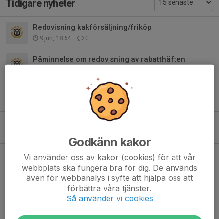
Tidigare nyheter
Redovisning kakförsäljning/friköp
9 jun, 18:54
0
Påminnelse om redovisning av rabatthäften
9 jun, 18:46
0
Leverans kakförsäljning
5 jun, 13:27
2
Ny försäljning av kakor
28 apr, 13:17
2
Godkänn kakor
Ny försäljning: Idrottsrabatten
Vi använder oss av kakor (cookies) för att vår
7 mar, 18:19
4
webbplats ska fungera bra för dig. De används
även för webbanalys i syfte att hjälpa oss att
Rutin kring kioskförsäljning
förbättra våra tjänster.
6 feb, 16:51
0
Så använder vi cookies
God Jul