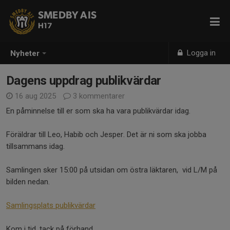
SMEDBY AIS
H17
Logga in
Nyheter
Dagens uppdrag publikvärdar
16 aug 2025
3 kommentarer
En påminnelse till er som ska ha vara publikvärdar idag.
Föräldrar till Leo, Habib och Jesper. Det är ni som ska jobba
tillsammans idag.
Samlingen sker 15:00 på utsidan om östra läktaren, vid L/M på
bilden nedan.
Samlingsplats publikvärdar
Kom i tid, tack på förhand