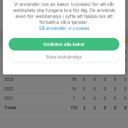
Ålder
16 år
Vi använder oss av kakor (cookies) för att vår
webbplats ska fungera bra för dig. De används
även för webbanalys i syfte att hjälpa oss att
förbättra våra tjänster.
Så använder vi cookies
ALLA SERIER
ALLA ÅR
Godkänn alla kakor
2026
25
2
2
0
0
0
Bara nödvändiga
2025
28
0
0
0
0
0
2024
26
0
0
0
0
0
2023
18
0
0
0
0
0
2022
14
0
0
0
0
0
2021
1
0
0
0
0
0
Totalt
112
2
2
0
0
0