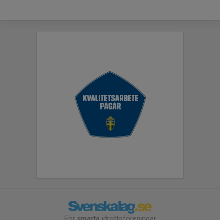
För
smarta
idrottsföreningar