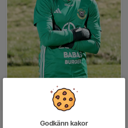
Godkänn kakor
Position
Målvakt