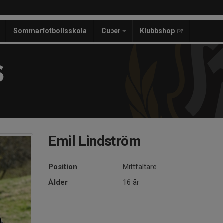
Sommarfotbollsskola
Cuper
Klubbshop
S
Emil Lindström
Position
Mittfältare
Ålder
16 år