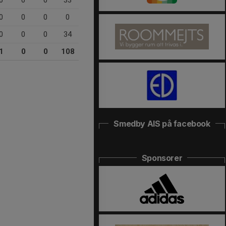
0
0
0
33
0
0
0
0
0
0
0
34
1
0
0
108
Smedby AIS på facebook
Sponsorer