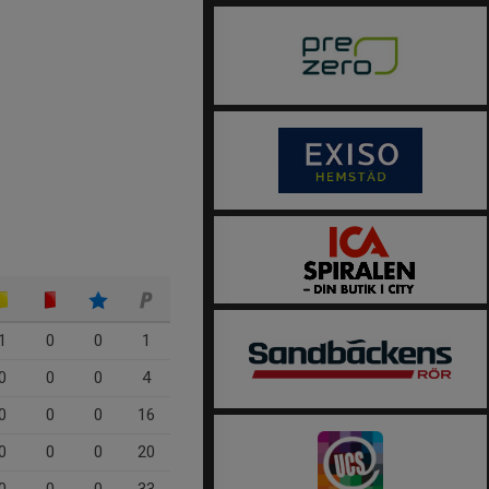
1
0
0
1
0
0
0
4
0
0
0
16
0
0
0
20