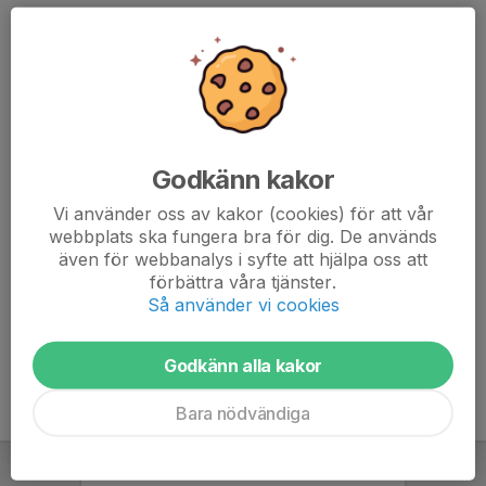
Kontaktpersoner
Jonas Nordholm
Lagledare
Godkänn kakor
070-664 54 85
jonas.nordholm@smedbyais.se
Vi använder oss av kakor (cookies) för att vår
webbplats ska fungera bra för dig. De används
Jimmy Karlsson
även för webbanalys i syfte att hjälpa oss att
Sportchef
förbättra våra tjänster.
076-596 73 56
Så använder vi cookies
jkarlsson@hotmail.no
Godkänn alla kakor
Bara nödvändiga