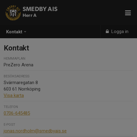
SMEDBY AIS
Herr A
Logga in
Kontakt
Kontakt
HEMMAPLAN
PreZero Arena
BESÖKSADRESS
Svärmaregatan 8
603 61 Norrköping
Visa karta
TELEFON
0706-645485
E-POST
jonas.nordholm@smedbyais.se