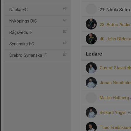
Nacka FC
21. Nikola Sotra
Nyköpings BIS
23. Anton Ande
Rågsveds IF
40. John Blide
Syrianska FC
Ledare
Örebro Syrianska IF
Gustaf Stavefel
Jonas Nordhol
Martin Hultberg
Rickard Yngve
H
Theo Fredrikss