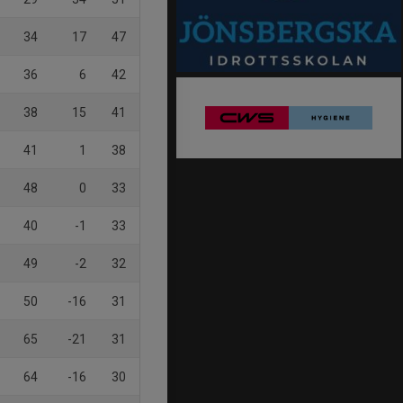
34
17
47
36
6
42
38
15
41
41
1
38
48
0
33
40
-1
33
49
-2
32
50
-16
31
65
-21
31
64
-16
30