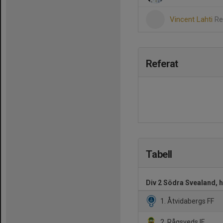
Vincent Lahti
Re
Referat
Tabell
Div 2 Södra Svealand, 
1. Åtvidabergs FF
2. Rågsveds IF