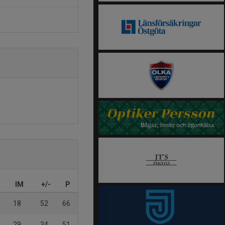
IM
+/-
P
18
52
66
29
34
51