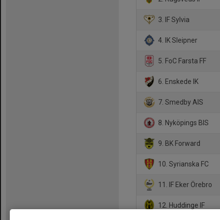
3. IF Sylvia
4. IK Sleipner
5. FoC Farsta FF
6. Enskede IK
7. Smedby AIS
8. Nyköpings BIS
9. BK Forward
10. Syrianska FC
11. IF Eker Örebro
12. Huddinge IF