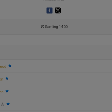
Samling 14:00
nerud
son
son
n