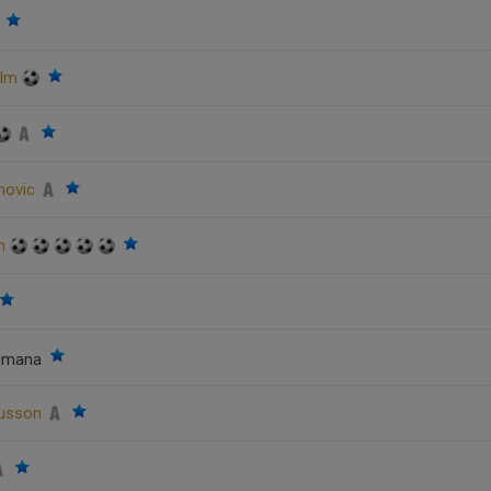
o
alm
imovic
en
irimana
musson