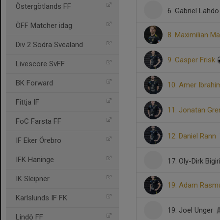
Östergötlands FF
6. Gabriel Lahd
ÖFF Matcher idag
8. Maximilian M
Div 2 Södra Svealand
9. Casper Frisk
Livescore SvFF
BK Forward
10. Amer Ibrah
Fittja IF
11. Jonatan Gr
FoC Farsta FF
12. Daniel Rann
IF Eker Örebro
IFK Haninge
17. Oly-Dirk Big
IK Sleipner
19. Adam Ras
Karlslunds IF FK
19. Joel Unger
Lindö FF