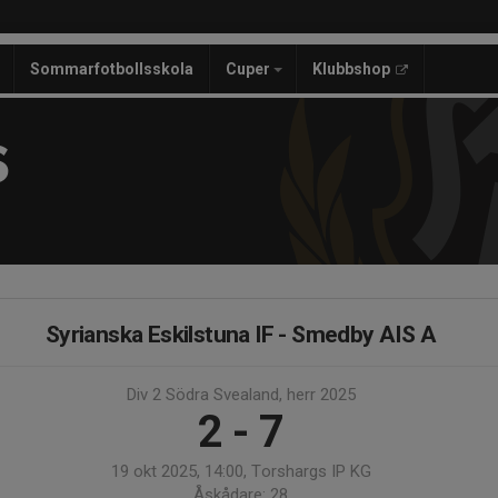
Sommarfotbollsskola
Cuper
Klubbshop
S
Syrianska Eskilstuna IF - Smedby AIS A
Div 2 Södra Svealand, herr 2025
2 - 7
19 okt 2025, 14:00, Torshargs IP KG
Åskådare: 28