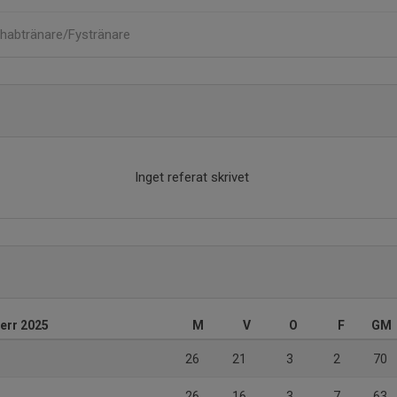
habtränare/Fystränare
Inget referat skrivet
herr 2025
M
V
O
F
GM
26
21
3
2
70
26
16
3
7
63