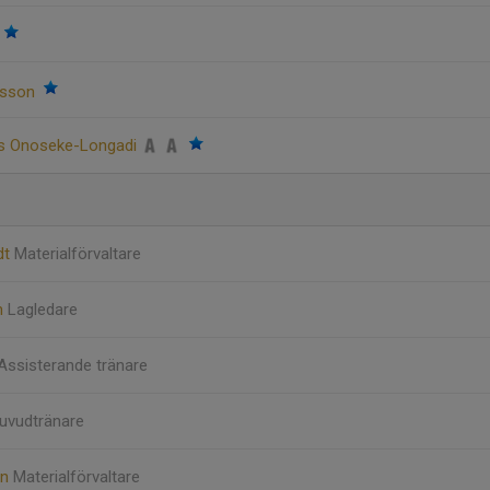
rsson
rus Onoseke-Longadi
dt
Materialförvaltare
m
Lagledare
Assisterande tränare
uvudtränare
on
Materialförvaltare