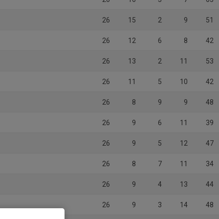
26
15
2
9
51
26
12
6
8
42
26
13
2
11
53
26
11
5
10
42
26
8
9
9
48
26
9
6
11
39
26
9
5
12
47
26
8
7
11
34
26
9
4
13
44
26
9
3
14
48