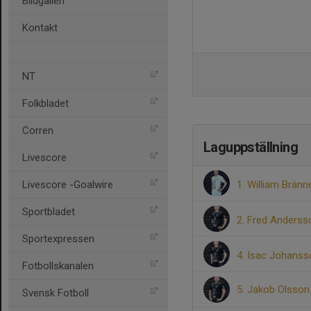
Bildgalleri
Kontakt
NT
Folkbladet
Corren
Laguppställning
Livescore
Livescore -Goalwire
1. William Brän
Sportbladet
2. Fred Anders
Sportexpressen
4. Isac Johans
Fotbollskanalen
5. Jakob Olsso
Svensk Fotboll