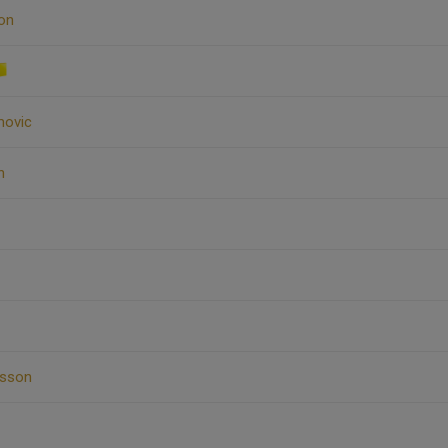
on
movic
n
rsson