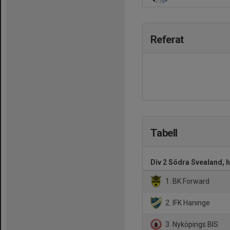
Referat
Tabell
Div 2 Södra Svealand, 
1. BK Forward
2. IFK Haninge
3. Nyköpings BIS