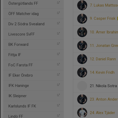
Östergötlands FF
7. Lukas Mattss
ÖFF Matcher idag
9. Casper Frisk
Div 2 Södra Svealand
10. Amer Ibrahi
Livescore SvFF
BK Forward
11. Jonatan Gre
Fittja IF
12. Daniel Rann
FoC Farsta FF
14. Kevin Fridh
IF Eker Örebro
IFK Haninge
21. Nikola Sotra
IK Sleipner
23. Anton Ande
Karlslunds IF FK
24. Alex Tjäder
Lindö FF