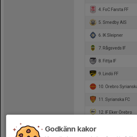
4. FoC Farsta FF
5. Smedby AIS
6. IK Sleipner
7. Rågsveds IF
8. Fittja IF
9. Lindö FF
10. Örebro Syrianska
11. Syrianska FC
12. IF Eker Örebro
13. Karlslunds IF FK
Godkänn kakor