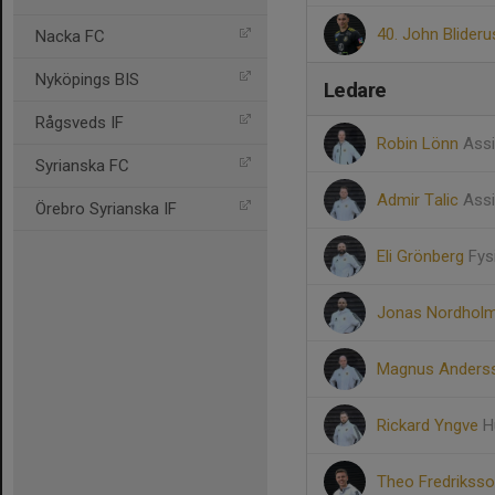
40. John Blider
Nacka FC
Nyköpings BIS
Ledare
Rågsveds IF
Robin Lönn
Assi
Syrianska FC
Admir Talic
Assi
Örebro Syrianska IF
Eli Grönberg
Fys
Jonas Nordhol
Magnus Ander
Rickard Yngve
H
Theo Fredrikss