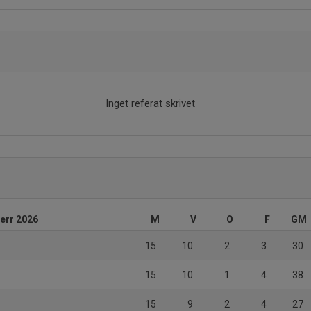
Inget referat skrivet
herr 2026
M
V
O
F
GM
15
10
2
3
30
15
10
1
4
38
15
9
2
4
27