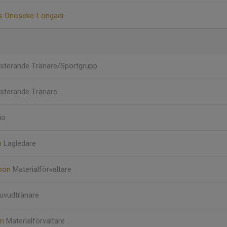
us Onoseke-Longadi
sterande Tränare/Sportgrupp
sterande Tränare
io
m
Lagledare
sson
Materialförvaltare
uvudtränare
on
Materialförvaltare