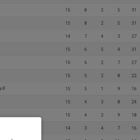
15
8
2
5
31
15
8
2
5
31
14
7
4
3
27
15
6
5
4
31
15
6
2
7
27
15
5
2
8
22
 IF
15
5
1
9
16
15
4
3
8
24
15
4
2
9
18
14
3
4
7
16