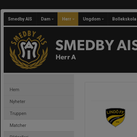
Smedby AIS
Dam
Herr
Ungdom
Bollekskola
SMEDBY AI
Herr A
Hem
Nyheter
Truppen
Matcher