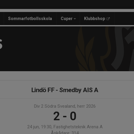
Sommarfotbollsskola
Cuper
Klubbshop
S
Lindö FF - Smedby AIS A
Div 2 Södra Svealand, herr 2026
2 - 0
24 jun, 19:30, Fastighetsteknik Arena A
Åskådare: 314