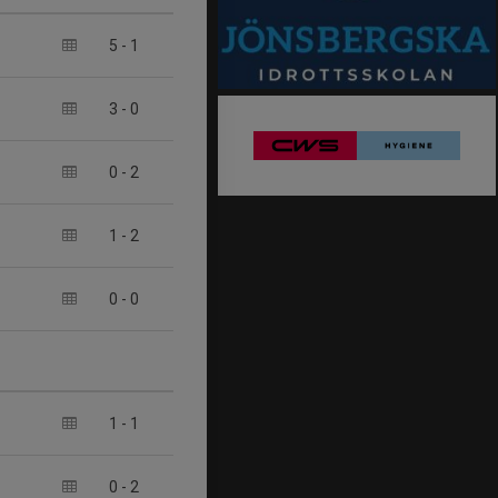
5
-
1
3
-
0
0
-
2
1
-
2
0
-
0
1
-
1
0
-
2