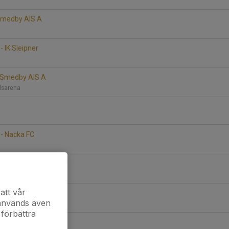
 Smedby AIS A
 IK Sleipner
- Smedby AIS A
llsarena
- Nacka FC
- Smedby AIS A
sbro (f d Cloettavallen)
att vår
 IFK Eskilstuna
 används även
 förbättra