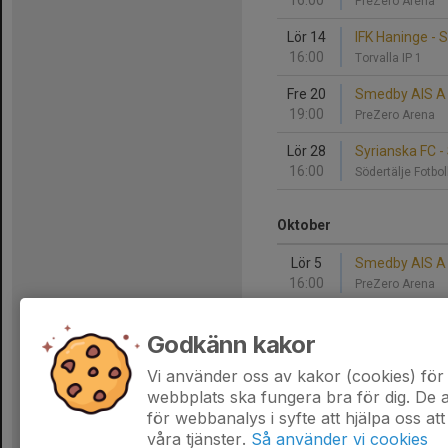
16:00
PreZero Arena
Lör 14
IFK Haninge -
16:00
Torvalla IP 1
Fre 20
Smedby AIS A -
19:00
PreZero Arena
Lör 28
Syrianska FC 
16:00
Södertälje Fotbo
Oktober
Lör 5
Smedby AIS A 
16:00
PreZero Arena
Sön 13
BK Ljungsbro 
Godkänn kakor
15:00
Maxivallen, Ljung
Vi använder oss av kakor (cookies) för 
Sön 20
Smedby AIS A -
webbplats ska fungera bra för dig. De
14:00
PreZero Arena
för webbanalys i syfte att hjälpa oss att
våra tjänster.
Så använder vi cookies