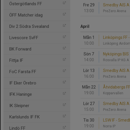
Östergötlands FF
Fre 29
Smedby AIS A -
13:00
PreZero Arena
ÖFF Matcher idag
Div 2 Södra Svealand
April
Livescore SvFF
Mån 1
Linköpings FF 
10:00
Linköping Airdo
BK Forward
Sön 7
Nyköpings BIS
14:00
Fittja IF
Rosvalla IP KG A
Lör 13
Smedby AIS A 
FoC Farsta FF
16:00
PreZero Arena
IF Eker Örebro
Mån 22
Åtvidabergs F
19:00
Kopparvallen
IFK Haninge
Lör 27
Smedby AIS A 
IK Sleipner
15:00
PreZero Arena
Karlslunds IF FK
Tis 30
LSW IF - Smed
19:00
Norra IP
Lindö FF