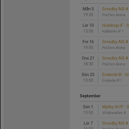
Mån 5
Smedby AIS A 
19:30
PreZero Arena
Lör 10
Huddinge IF -
13:00
Källbrinks IP 1
Fre 16
Smedby AIS A 
19:00
PreZero Arena
Ons 21
Smedby AIS A 
18:30
PreZero Arena
Sön 25
Enskede IK - 
13:00
Enskede IP 1
September
Sön 1
Mjölby AI FF -
15:00
Vifolkavallen A
Lör 7
Smedby AIS A 