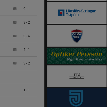
0
-
1
3
-
2
0
-
4
4
-
1
3
-
2
1
-
1