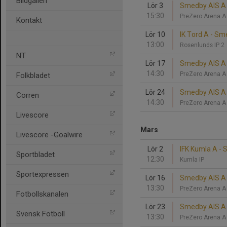
Bildgalleri
Lör 3
Smedby AIS A 
15:30
PreZero Arena 
Kontakt
Lör 10
IK Tord A - Sm
13:00
Rosenlunds IP 2
NT
Lör 17
Smedby AIS A 
14:30
PreZero Arena 
Folkbladet
Lör 24
Smedby AIS A 
Corren
14:30
PreZero Arena 
Livescore
Mars
Livescore -Goalwire
Lör 2
IFK Kumla A -
Sportbladet
12:30
Kumla IP
Sportexpressen
Lör 16
Smedby AIS A 
13:30
PreZero Arena 
Fotbollskanalen
Lör 23
Smedby AIS A 
Svensk Fotboll
13:30
PreZero Arena 