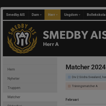
Smedby AIS
Dam
Herr
Ungdom
Bollekskola
SMEDBY AI
Herr A
Matcher 2024
Hem
Div 2 Södra Svealand, he
Nyheter
Träningsmatcher A
Truppen
Matcher
Februari