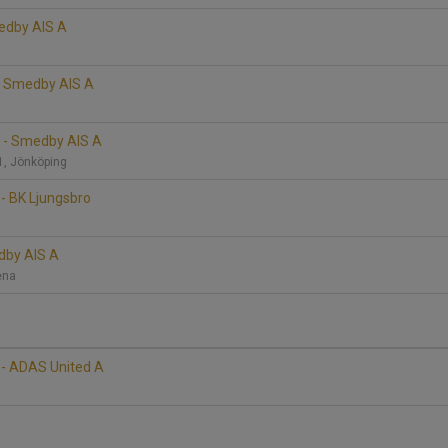
edby AIS A
 - Smedby AIS A
 - Smedby AIS A
1, Jönköping
- BK Ljungsbro
edby AIS A
rena
- ADAS United A
A