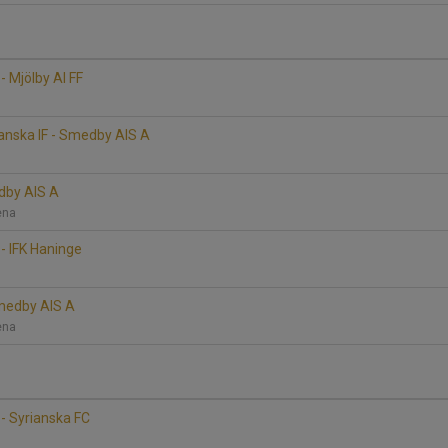
 Mjölby AI FF
anska IF - Smedby AIS A
edby AIS A
rena
- IFK Haninge
Smedby AIS A
rena
- Syrianska FC