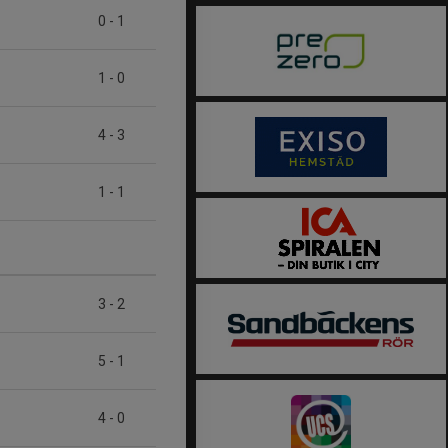
0
-
1
1
-
0
4
-
3
1
-
1
3
-
2
5
-
1
4
-
0