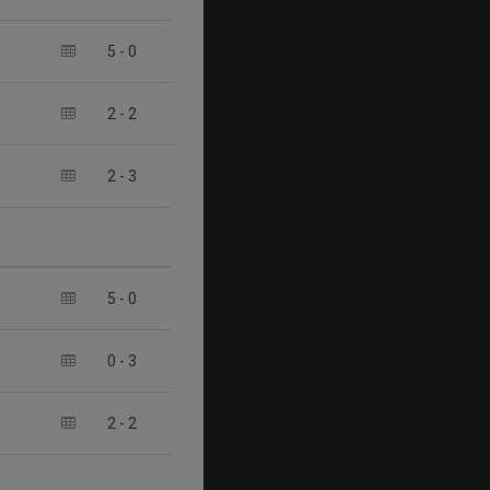
5
-
0
2
-
2
2
-
3
5
-
0
0
-
3
2
-
2