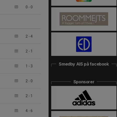
0
-
0
2
-
4
2
-
1
Smedby AIS på facebook
1
-
3
2
-
0
Sponsorer
2
-
1
4
-
6