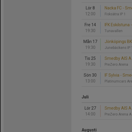
Lör 8
Nacka FC - Sm
12:00
Fisksätra IP 1
Fre 14
IFK Eskilstuna
19:30
Tunavallen
Mån 17
Jönköpings BK
19:30
Junebäckens IP 
Tis 25
Smedby AIS A 
19:30
PreZero Arena
Sön 30
IF Sylvia - Sm
13:00
Platinumcars A
Juli
Lör 27
Smedby AIS A 
14:00
PreZero Arena 
Augusti