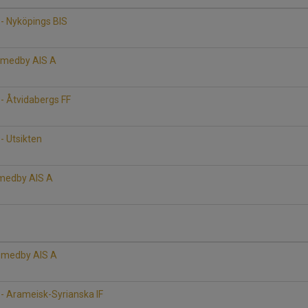
- Nyköpings BIS
 Smedby AIS A
- Åtvidabergs FF
- Utsikten
Smedby AIS A
 Smedby AIS A
- Arameisk-Syrianska IF