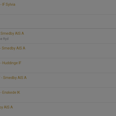
 IF Sylvia
- Smedby AIS A
me Ryd
 - Smedby AIS A
- Huddinge IF
F - Smedby AIS A
- Enskede IK
by AIS A