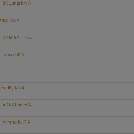
- BK Ljungsbro A
A
edby AIS A
- Motala AIF FK A
A
- Eneby BK A
A
 Smedby AIS A
- ADAS United A
A
- Vimmerby IF A
A