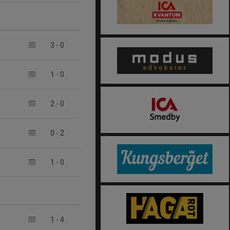
3
-
0
1
-
0
2
-
0
0
-
2
1
-
0
1
-
4