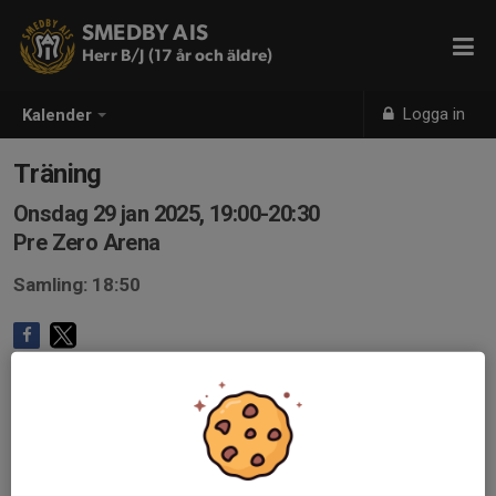
SMEDBY AIS
Herr B/J (17 år och äldre)
Logga in
Kalender
Träning
Onsdag 29 jan 2025, 19:00-20:30
Pre Zero Arena
Samling: 18:50