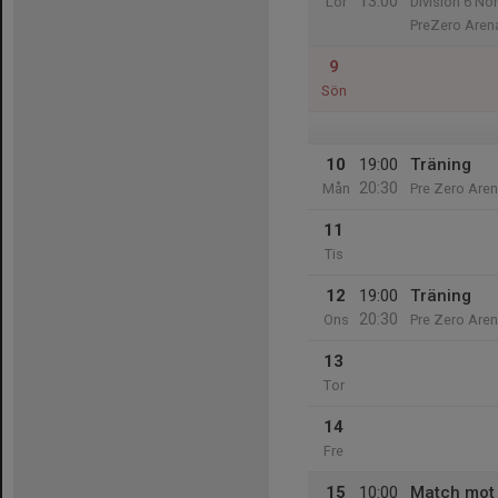
13:00
Lör
Division 6 No
PreZero Aren
9
Sön
10
19:00
Träning
20:30
Mån
Pre Zero Aren
11
Tis
12
19:00
Träning
20:30
Ons
Pre Zero Aren
13
Tor
14
Fre
15
10:00
Match mot 