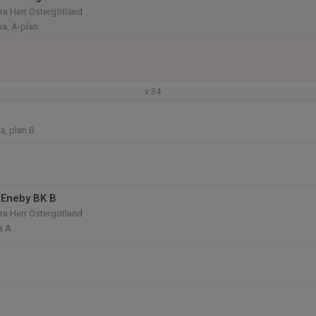
rra Herr Östergötland
na, A-plan
v.34
a, plan B
 Eneby BK B
rra Herr Östergötland
a A