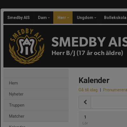
Smedby AIS
Dam
Herr
Ungdom
Bollekskola
SMEDBY AI
Herr B/J (17 år och äldre)
Kalender
Hem
Gå till idag
|
Prenumerer
Nyheter
Truppen
Matcher
1
Lör