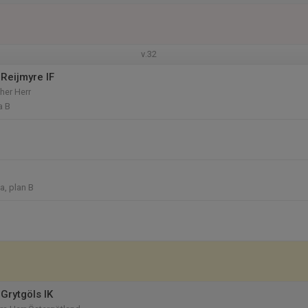
v.32
Reijmyre IF
her Herr
a B
a, plan B
Grytgöls IK