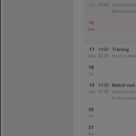
12:00
Lör
Division 6 No
Billbäcks Are
16
Sön
17
19:00
Träning
20:30
Mån
Pre Zero Aren
18
Tis
19
19:30
Match mot
21:30
Ons
Division 6 No
PreZero Aren
20
Tor
21
Fre