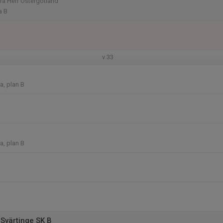
rra Herr Östergötland
a B
v.33
a, plan B
a, plan B
Svärtinge SK B