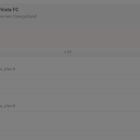
Viola FC
rra Herr Östergötland
v.35
a, plan B
a, plan B