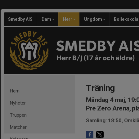
Smedby AIS
Dam
Herr
Ungdom
Bollekskola
SMEDBY AI
Herr B/J (17 år och äldre)
Träning
Hem
Måndag 4 maj, 19:
Nyheter
Pre Zero Arena, pl
Truppen
Samling: 18:50, Omk
Matcher