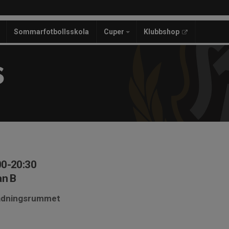
Sommarfotbollsskola
Cuper
Klubbshop
S
00-20:30
an B
lädningsrummet